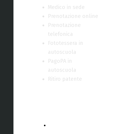
Medico in sede
Prenotazione online
Prenotazione
telefonica
Fototessera in
autoscuola
PagoPA in
autoscuola
Ritiro patente
Rinnovo
(oltre 5
anni)
Chiedi informazioni